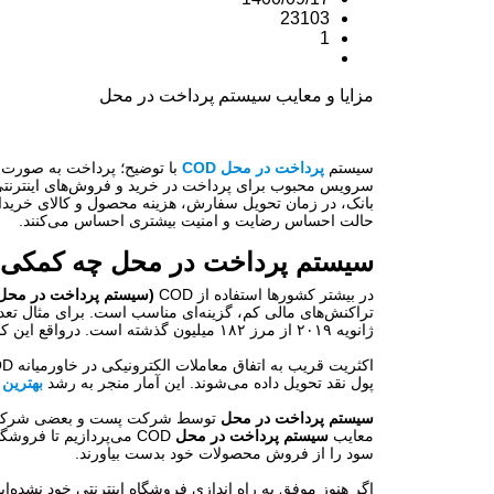
23103
1
مزایا و معایب سیستم پرداخت در محل
سیستم
پرداخت در محل COD
با توضیح؛ پرداخت به صورت ن
سرویس محبوب برای پرداخت در خرید و فروش‌های اینترن
بانک، در زمان تحویل سفارش، هزینه محصول و کالای خریدار
حالت احساس رضایت و امنیت بیشتری احساس می‌کنند.
سیستم پرداخت در محل
چه کمکی به
در بیشتر کشورها استفاده از
COD
(سیستم پرداخت در محل
تراکنش‌های مالی کم، گزینه‌ای مناسب است
.
برای مثال تعد
ژانویه ۲۰۱۹ از مرز ۱۸۲ میلیون گذشته است. درواقع این کاربران تمام مشتریان بالقوه برای خرده فروشان اینترنتی هستند
اکثریت قریب به اتفاق معاملات الکترونیکی در خاورمیانه
OD
پول نقد تحویل داده می‌شوند. این آمار منجر به رشد
بهترین
سیستم پرداخت در محل
توسط شرکت پست و بعضی شرکت‌ها
معایب
سیستم پرداخت در محل
COD می‌پردازیم تا فروش
سود را از فروش محصولات خود بدست بیاورند.
اگر هنوز موفق به راه اندازی فروشگاه اینترنتی خود نشده‌اید