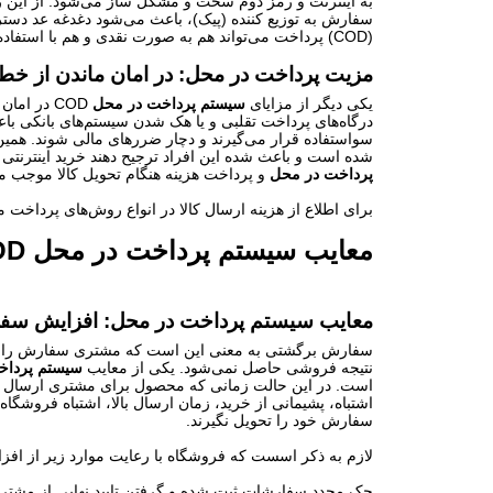
به اینترنت و رمز دوم سخت و مشکل ساز می‌شود. از این رو
سفارش به توزیع کننده (پیک)، باعث می‌شود دغدغه عد دست
(
COD
) پرداخت می‌تواند هم به صورت نقدی و هم با استفاده
مزیت پرداخت در محل: در امان ماندن از خطر
یکی دیگر از مزایای
سیستم پرداخت در محل
COD در ا
درگاه‌های پرداخت تقلبی و یا هک شدن سیستم‌های بانکی باعث
سواستفاده قرار می‌گیرند و دچار ضررهای مالی شوند. همین 
شده است و باعث شده این افراد ترجیح دهند خرید اینترنتی ا
پرداخت در محل
و پرداخت هزینه هنگام تحویل کالا موجب می
برای اطلاع از هزینه ارسال کالا در انواع روش‌های پرداخت مق
معایب
سیستم پرداخت در محل COD
معایب
سیستم پرداخت در محل
: افزایش سف
سفارش برگشتی به معنی این است که مشتری سفارش را تح
نتیجه فروشی حاصل نمی‌شود. یکی از معایب
سیستم پرداخ
است. در این حالت زمانی که محصول برای مشتری ارسال 
اشتباه، پشیمانی از خرید، زمان ارسال بالا، اشتباه فروش
سفارش خود را تحویل نگیرند.
لازم به ذکر اسست که فروشگاه با رعایت موارد زیر از اف
چک مجدد سفارشات ثبت شده و گرفتن تایید نهایی از مشتر