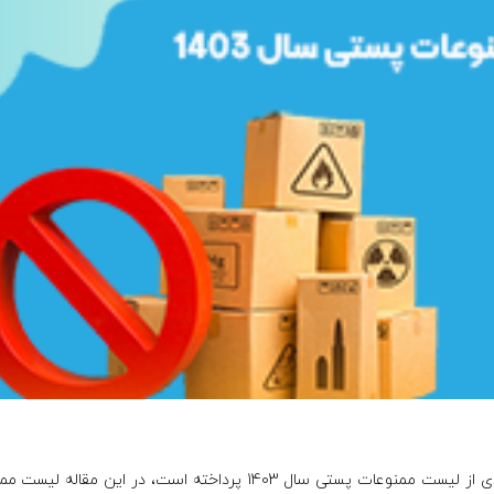
از آنجایی که در سال 1403 شرکت پست به ارائه‌ی جدیدی از لیست ممنوعات پستی سال 1403 پرداخته است، در این م